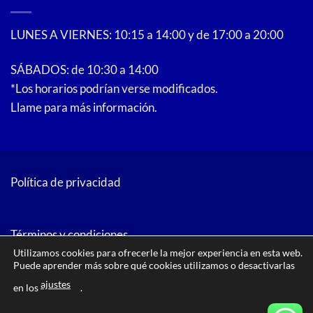
LUNES A VIERNES: 10:15 a 14:00 y de 17:00 a 20:00
SÁBADOS: de 10:30 a 14:00
*Los horarios podrían verse modificados.
Llame para más información.
Política de privacidad
Términos y condiciones
Utilizamos cookies para ofrecerle la mejor experiencia en esta web.
Puede aprender más sobre qué cookies utilizamos o desactivarlas
ajustes
en los
.
PayPal
American
Bank
Google
MasterCard
Visa
Visa