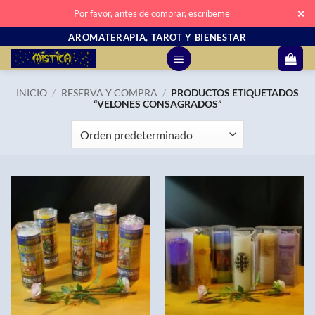
✕
Por favor, antes de comprar, escríbeme
Saltar
AROMATERAPIA, TAROT Y BIENESTAR
al
contenido
INICIO
/
RESERVA Y COMPRA
/
PRODUCTOS ETIQUETADOS
“VELONES CONSAGRADOS”