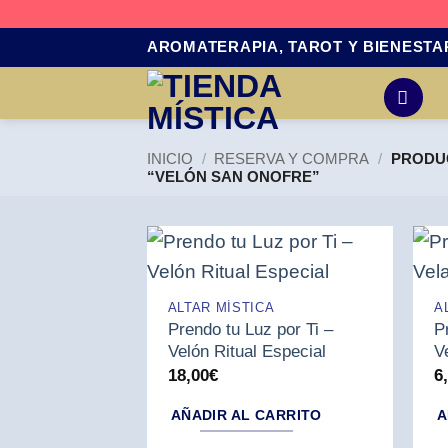
Saltar
AROMATERAPIA, TAROT Y BIENESTA
al
contenido
INICIO
/
RESERVA Y COMPRA
/
PRODUC
“VELÓN SAN ONOFRE”
ALTAR MÍSTICA
A
Prendo tu Luz por Ti –
P
Velón Ritual Especial
V
18,00
€
6
AÑADIR AL CARRITO
A