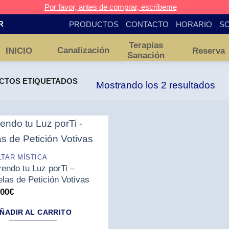
Por favor, antes de comprar, escríbeme
PRODUCTOS
CONTACTO
HORARIO
SO
R
Terapias
Canalización
INICIO
Reserva
Sanación
TOS ETIQUETADOS
Mostrando los 2 resultados
LTAR MÍSTICA
rendo tu Luz porTi –
elas de Petición Votivas
,00
€
ÑADIR AL CARRITO