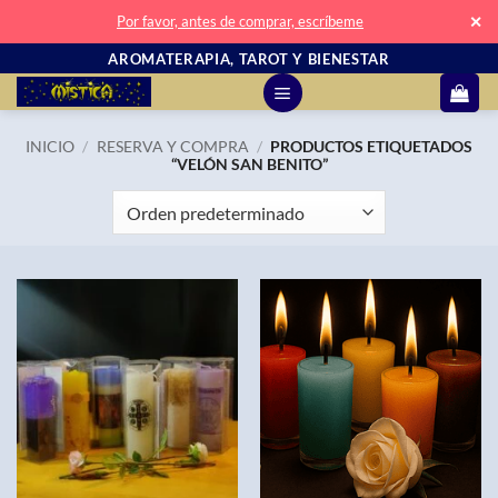
✕
Por favor, antes de comprar, escríbeme
Saltar
AROMATERAPIA, TAROT Y BIENESTAR
al
contenido
INICIO
/
RESERVA Y COMPRA
/
PRODUCTOS ETIQUETADOS
“VELÓN SAN BENITO”