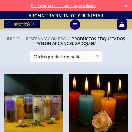
✕
Por favor, antes de comprar, escríbeme
Saltar
AROMATERAPIA, TAROT Y BIENESTAR
al
contenido
INICIO
/
RESERVA Y COMPRA
/
PRODUCTOS ETIQUETADOS
“VELÓN ARCÁNGEL ZADQUIEL”