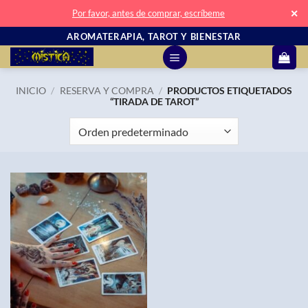
✕
Por favor, antes de comprar, escríbeme
Saltar
AROMATERAPIA, TAROT Y BIENESTAR
al
contenido
INICIO
/
RESERVA Y COMPRA
/
PRODUCTOS ETIQUETADOS
“TIRADA DE TAROT”