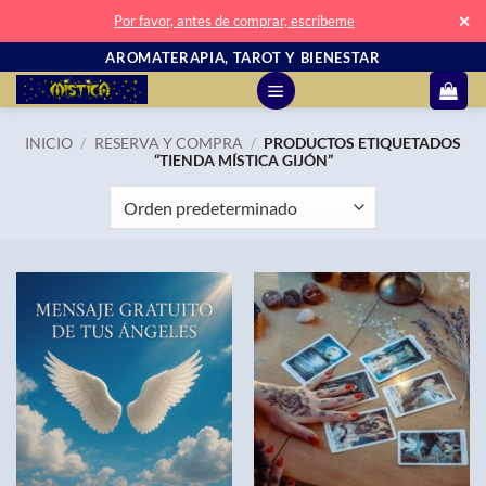
✕
Por favor, antes de comprar, escríbeme
Saltar
AROMATERAPIA, TAROT Y BIENESTAR
al
contenido
INICIO
/
RESERVA Y COMPRA
/
PRODUCTOS ETIQUETADOS
“TIENDA MÍSTICA GIJÓN”