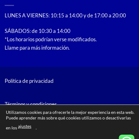
LUNES A VIERNES: 10:15 a 14:00 y de 17:00 a 20:00
SÁBADOS: de 10:30 a 14:00
*Los horarios podrían verse modificados.
Llame para más información.
Política de privacidad
Términos y condiciones
Utilizamos cookies para ofrecerle la mejor experiencia en esta web.
Puede aprender más sobre qué cookies utilizamos o desactivarlas
ajustes
en los
.
PayPal
American
Bank
Google
MasterCard
Visa
Visa