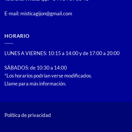
la
página
E-mail: misticagijon@gmail.com
de
producto
HORARIO
LUNES A VIERNES: 10:15 a 14:00 y de 17:00 a 20:00
SÁBADOS: de 10:30 a 14:00
*Los horarios podrían verse modificados.
Llame para más información.
Política de privacidad