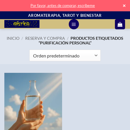
✕
Por favor, antes de comprar, escríbeme
Saltar
AROMATERAPIA, TAROT Y BIENESTAR
al
contenido
INICIO
/
RESERVA Y COMPRA
/
PRODUCTOS ETIQUETADOS
“PURIFICACIÓN PERSONAL”