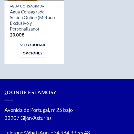
AGUA CONSAGRADA
Agua Consagrada –
Sesión Online (Método
Exclusivo y
Personalizado)
20,00
€
SELECCIONAR
OPCIONES
Este
producto
tiene
múltiples
variantes.
¿DÓNDE ESTAMOS?
Las
opciones
se
Avenida de Portugal, nº 25 bajo
pueden
33207 Gijón/Asturias
elegir
en
Teléfono/WhatsApp: +34 984 39 55 48