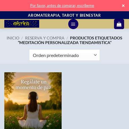
✕
Por favor, antes de comprar, escríbeme
Saltar
AROMATERAPIA, TAROT Y BIENESTAR
al
contenido
INICIO
/
RESERVA Y COMPRA
/
PRODUCTOS ETIQUETADOS
“MEDITACIÓN PERSONALIZADA TIENDAMISTICA”