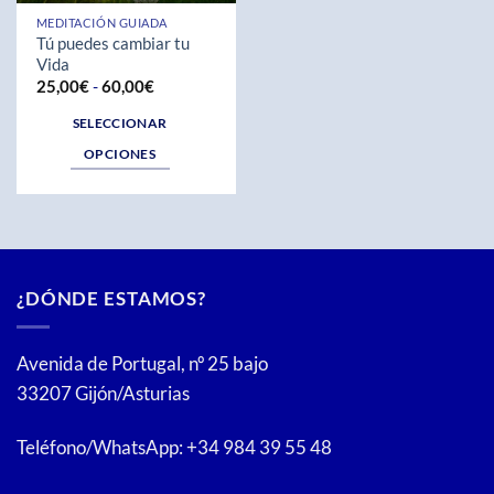
MEDITACIÓN GUIADA
Tú puedes cambiar tu
Vida
Rango
25,00
€
-
60,00
€
de
precios:
SELECCIONAR
desde
25,00€
OPCIONES
hasta
60,00€
Este
producto
tiene
múltiples
variantes.
¿DÓNDE ESTAMOS?
Las
opciones
se
Avenida de Portugal, nº 25 bajo
pueden
33207 Gijón/Asturias
elegir
en
Teléfono/WhatsApp: +34 984 39 55 48
la
página