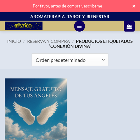
✕
Por favor, antes de comprar, escríbeme
Saltar
AROMATERAPIA, TAROT Y BIENESTAR
al
contenido
INICIO
/
RESERVA Y COMPRA
/
PRODUCTOS ETIQUETADOS
“CONEXIÓN DIVINA”