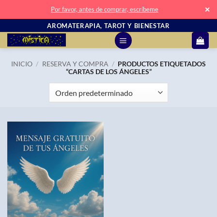
✕
Por favor, antes de comprar, escríbeme
Saltar
AROMATERAPIA, TAROT Y BIENESTAR
al
contenido
INICIO
/
RESERVA Y COMPRA
/
PRODUCTOS ETIQUETADOS
“CARTAS DE LOS ÁNGELES”