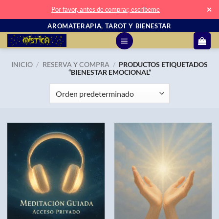
✕
Por favor, antes de comprar, escríbeme
Saltar
AROMATERAPIA, TAROT Y BIENESTAR
al
contenido
INICIO
/
RESERVA Y COMPRA
/
PRODUCTOS ETIQUETADOS
“BIENESTAR EMOCIONAL”