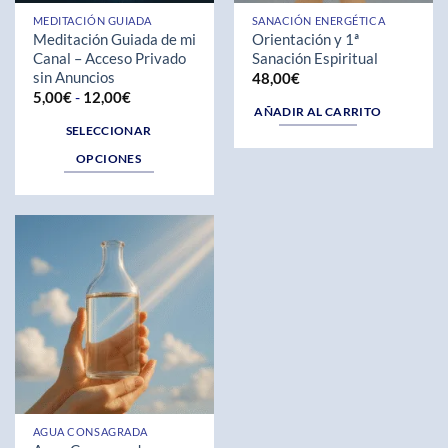
MEDITACIÓN GUIADA
SANACIÓN ENERGÉTICA
Meditación Guiada de mi
Orientación y 1ª
Canal – Acceso Privado
Sanación Espiritual
sin Anuncios
48,00
€
Rango
5,00
€
-
12,00
€
de
AÑADIR AL CARRITO
precios:
SELECCIONAR
desde
5,00€
OPCIONES
hasta
12,00€
Este
producto
tiene
múltiples
variantes.
Las
opciones
se
pueden
elegir
en
AGUA CONSAGRADA
la