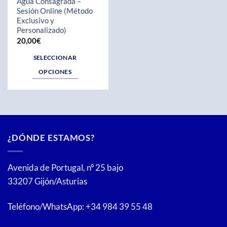
Agua Consagrada –
página
Sesión Online (Método
de
Exclusivo y
producto
Personalizado)
20,00
€
SELECCIONAR
OPCIONES
Este
producto
tiene
múltiples
variantes.
¿DÓNDE ESTAMOS?
Las
opciones
se
Avenida de Portugal, nº 25 bajo
pueden
33207 Gijón/Asturias
elegir
en
Teléfono/WhatsApp: +34 984 39 55 48
la
página