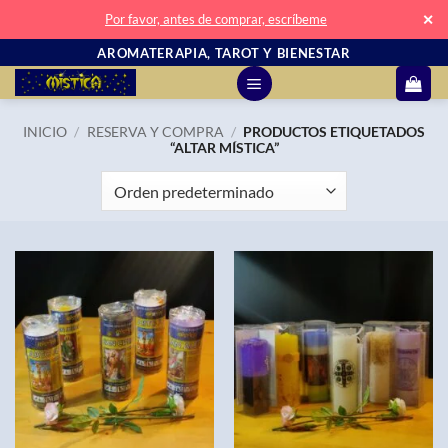
✕
Por favor, antes de comprar, escríbeme
Saltar
AROMATERAPIA, TAROT Y BIENESTAR
al
contenido
INICIO
/
RESERVA Y COMPRA
/
PRODUCTOS ETIQUETADOS
“ALTAR MÍSTICA”