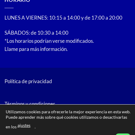
LUNES A VIERNES: 10:15 a 14:00 y de 17:00 a 20:00
SÁBADOS: de 10:30 a 14:00
*Los horarios podrían verse modificados.
Llame para más información.
Política de privacidad
Términos y condiciones
Utilizamos cookies para ofrecerle la mejor experiencia en esta web.
Puede aprender más sobre qué cookies utilizamos o desactivarlas
ajustes
en los
.
PayPal
American
Bank
Google
MasterCard
Visa
Visa