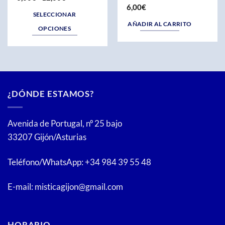
de
6,00
€
precios:
SELECCIONAR
desde
AÑADIR AL CARRITO
6,00€
OPCIONES
hasta
12,00€
Este
producto
tiene
múltiples
variantes.
¿DÓNDE ESTAMOS?
Las
opciones
se
Avenida de Portugal, nº 25 bajo
pueden
33207 Gijón/Asturias
elegir
en
Teléfono/WhatsApp: +34 984 39 55 48
la
página
E-mail: misticagijon@gmail.com
de
producto
HORARIO